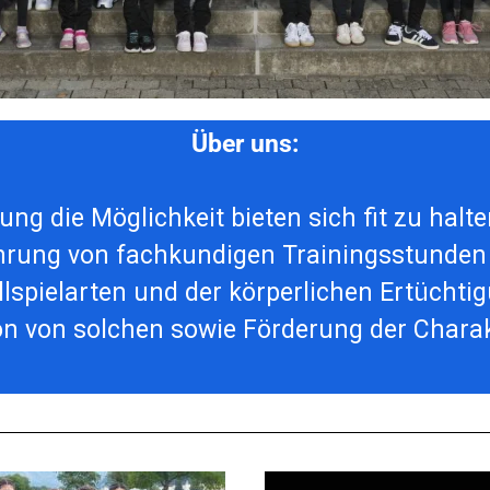
Über uns:
rung die Möglichkeit bieten sich fit zu halt
hrung von fachkundigen Trainingsstunden i
allspielarten und der körperlichen Ertüch
on von solchen sowie Förderung der Charak