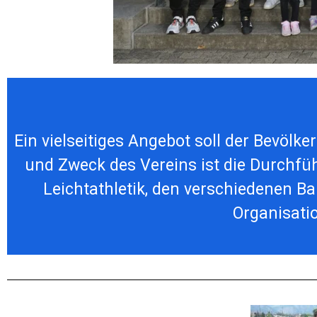
Ein vielseitiges Angebot soll der Bevölke
und Zweck des Vereins ist die Durchfü
Leichtathletik, den verschiedenen B
Organisati