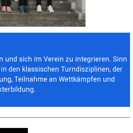
en und sich im Verein zu integrieren. Sinn
n den klassischen Turndisziplinen, der
tigung, Teilnahme an Wettkämpfen und
terbildung.