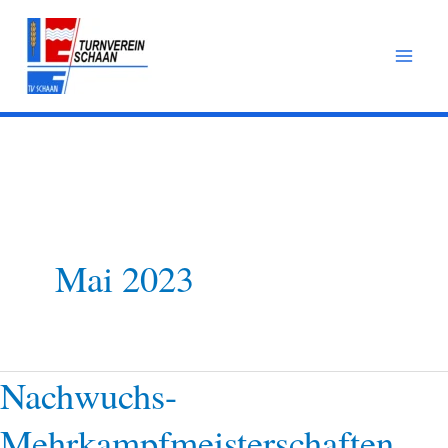
Zum
Inhalt
springen
Mai 2023
Nachwuchs-
Nachwuchs-
Mehrkampfmeisterschaften
Mehrkampfmeisterschaften