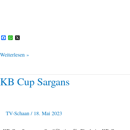
F
W
X
a
h
c
a
e
t
Weiterlesen »
b
s
o
A
o
p
k
p
KB Cup Sargans
KB
Cup
Sargans
TV-Schaan
/
18. Mai 2023