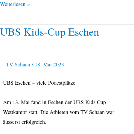
e
t
Weiterlesen »
b
s
o
A
o
p
k
p
UBS Kids-Cup Eschen
UBS
Kids-
Cup
Eschen
TV-Schaan
/
18. Mai 2023
UBS Eschen – viele Podestplätze
Am 13. Mai fand in Eschen der UBS Kids Cup
Wettkampf statt. Die Athleten vom TV Schaan war
äusserst erfolgreich.