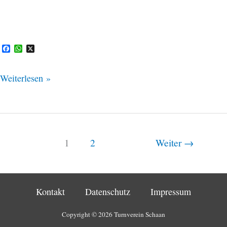
F
W
X
a
h
c
a
e
t
Weiterlesen »
b
s
o
A
o
p
k
p
1
2
Weiter
→
Kontakt
Datenschutz
Impressum
Copyright © 2026 Turnverein Schaan