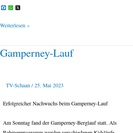
F
W
X
a
h
c
a
e
t
Weiterlesen »
b
s
o
A
o
p
k
p
Gamperney-Lauf
Gamperney-
Lauf
TV-Schaan
/
25. Mai 2023
Erfolgreicher Nachwuchs beim Gamperney-Lauf
Am Sonntag fand der Gamperney-Berglauf statt. Als
Rahmenprogramm wurden verschiedenen Kidsläufe