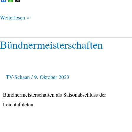
a
h
c
a
e
t
Weiterlesen »
b
s
o
A
o
p
k
p
Bündnermeisterschaften
Bündnermeisterschaften
TV-Schaan
/
9. Oktober 2023
Bündnermeisterschaften als Saisonabschluss der
Leichtathleten