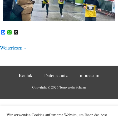
F
W
X
a
h
c
a
e
t
Weiterlesen »
b
s
o
A
o
p
k
p
Kontakt
Datenschutz
Impressum
Copyright © 2026 Turnverein Schaan
Wir verwenden Cookies auf unserer Website, um Ihnen das best