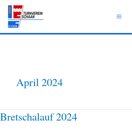
Zum
Inhalt
springen
April 2024
Bretschalauf 2024
Bretschalauf
2024