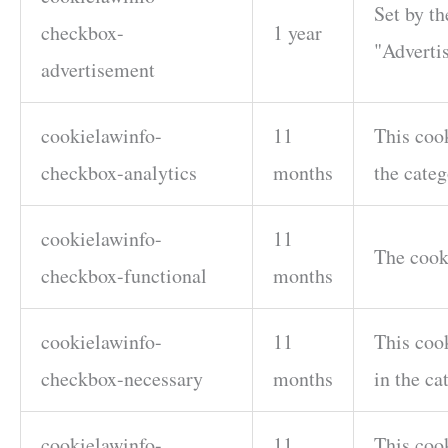
Set by th
checkbox-
1 year
"Adverti
advertisement
cookielawinfo-
11
This cook
checkbox-analytics
months
the categ
cookielawinfo-
11
The cooki
checkbox-functional
months
cookielawinfo-
11
This cook
checkbox-necessary
months
in the ca
cookielawinfo-
11
This cook