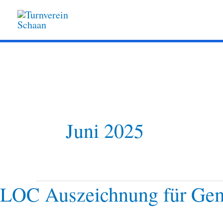
Zum
Inhalt
springen
Juni 2025
LOC Auszeichnung für Gem
LOC
Auszeichnung