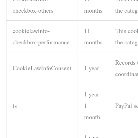
checkbox-others
months
the categ
cookielawinfo-
11
This cook
checkbox-performance
months
the cate
Records t
CookieLawInfoConsent
1 year
coordina
1 year
ts
1
PayPal se
month
1 year