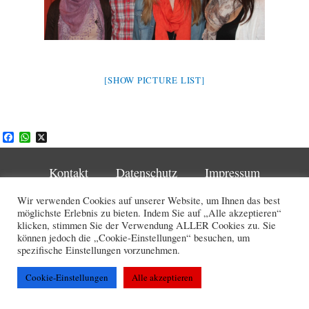
[SHOW PICTURE LIST]
F
W
X
a
h
c
a
e
t
Kontakt
Datenschutz
Impressum
b
s
o
A
Wir verwenden Cookies auf unserer Website, um Ihnen das best
o
p
Copyright © 2026 Turnverein Schaan
möglichste Erlebnis zu bieten. Indem Sie auf „Alle akzeptieren“
k
p
klicken, stimmen Sie der Verwendung ALLER Cookies zu. Sie
können jedoch die „Cookie-Einstellungen“ besuchen, um
spezifische Einstellungen vorzunehmen.
Cookie-Einstellungen
Alle akzeptieren