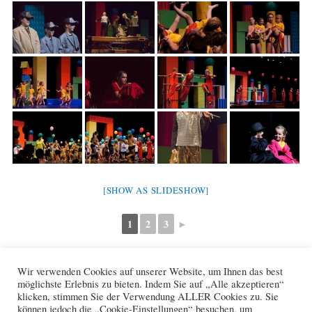
[SHOW AS SLIDESHOW]
1
2
3
►
Wir verwenden Cookies auf unserer Website, um Ihnen das best
F
W
X
möglichste Erlebnis zu bieten. Indem Sie auf „Alle akzeptieren“
a
h
klicken, stimmen Sie der Verwendung ALLER Cookies zu. Sie
c
a
können jedoch die „Cookie-Einstellungen“ besuchen, um