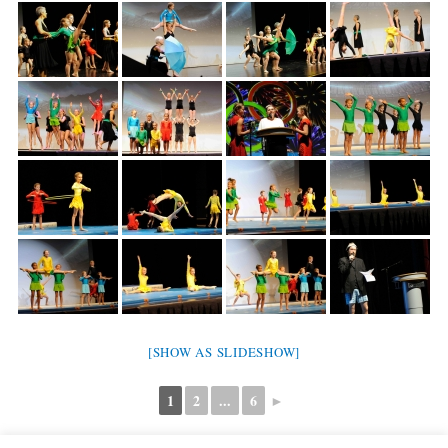
[SHOW AS SLIDESHOW]
1
2
...
6
►