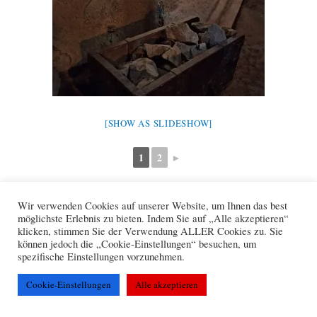
[SHOW AS SLIDESHOW]
1
2
►
Wir verwenden Cookies auf unserer Website, um Ihnen das best
F
W
X
möglichste Erlebnis zu bieten. Indem Sie auf „Alle akzeptieren“
a
h
klicken, stimmen Sie der Verwendung ALLER Cookies zu. Sie
c
a
können jedoch die „Cookie-Einstellungen“ besuchen, um
e
t
Kontakt
Datenschutz
Impressum
spezifische Einstellungen vorzunehmen.
b
s
o
A
o
p
Cookie-Einstellungen
Alle akzeptieren
Copyright © 2026 Turnverein Schaan
k
p