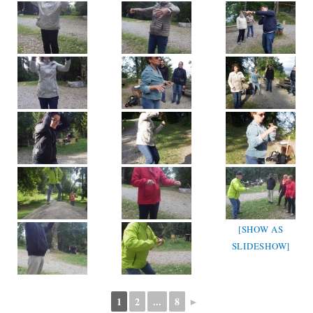
[SHOW AS
SLIDESHOW]
1
2
...
8
►