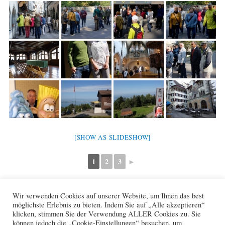
[SHOW AS SLIDESHOW]
1
2
3
►
Wir verwenden Cookies auf unserer Website, um Ihnen das best
F
W
X
möglichste Erlebnis zu bieten. Indem Sie auf „Alle akzeptieren“
a
h
klicken, stimmen Sie der Verwendung ALLER Cookies zu. Sie
c
a
können jedoch die „Cookie-Einstellungen“ besuchen, um