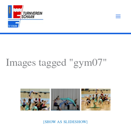
Zum
Inhalt
springen
Images tagged "gym07"
[SHOW AS SLIDESHOW]