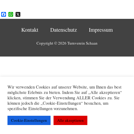
F
W
X
a
h
c
a
e
t
Kontakt
Datenschutz
Impressum
b
s
o
A
o
p
Copyright © 2026 Turnverein Schaan
k
p
Wir verwenden Cookies auf unserer Website, um Ihnen das best
möglichste Erlebnis zu bieten. Indem Sie auf „Alle akzeptieren“
klicken, stimmen Sie der Verwendung ALLER Cookies zu. Sie
können jedoch die „Cookie-Einstellungen“ besuchen, um
spezifische Einstellungen vorzunehmen.
Cookie-Einstellungen
Alle akzeptieren