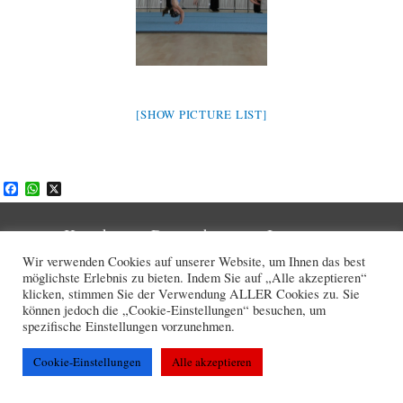
[SHOW PICTURE LIST]
F
W
X
a
h
c
a
e
t
Kontakt
Datenschutz
Impressum
b
s
o
A
Wir verwenden Cookies auf unserer Website, um Ihnen das best
o
p
Copyright © 2026 Turnverein Schaan
möglichste Erlebnis zu bieten. Indem Sie auf „Alle akzeptieren“
k
p
klicken, stimmen Sie der Verwendung ALLER Cookies zu. Sie
können jedoch die „Cookie-Einstellungen“ besuchen, um
spezifische Einstellungen vorzunehmen.
Cookie-Einstellungen
Alle akzeptieren