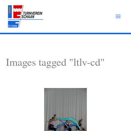
Zum
Inhalt
springen
Images tagged "ltlv-cd"