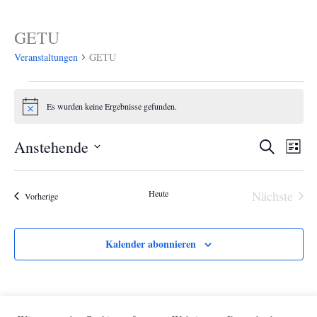
GETU
Veranstaltungen
Veranstaltungen
GETU
Es wurden keine Ergebnisse gefunden.
Hinweis
Anstehende
Veranstaltu
Suche
Vera
Liste
Datum
Suche
Ansi
wählen.
und
Navi
Heute
Nächste
Veranstaltungen
Vorherige
Veransta
Ansichten,
Navigation
Kalender abonnieren