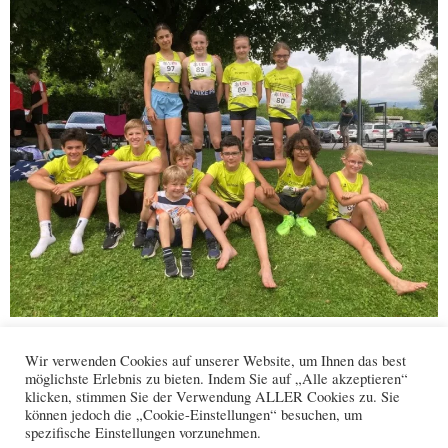
Facebook
WhatsApp
X
Wir verwenden Cookies auf unserer Website, um Ihnen das best
möglichste Erlebnis zu bieten. Indem Sie auf „Alle akzeptieren“
klicken, stimmen Sie der Verwendung ALLER Cookies zu. Sie
können jedoch die „Cookie-Einstellungen“ besuchen, um
Kontakt
Datenschutz
Impressum
spezifische Einstellungen vorzunehmen.