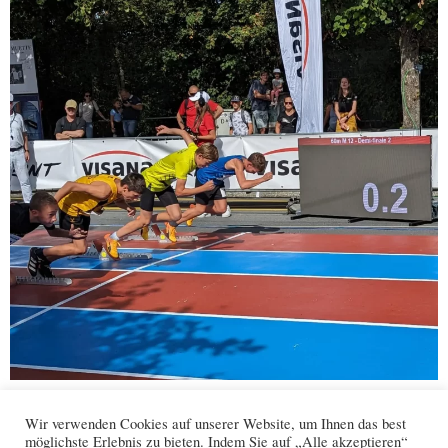
Facebook
WhatsApp
X
Wir verwenden Cookies auf unserer Website, um Ihnen das best
möglichste Erlebnis zu bieten. Indem Sie auf „Alle akzeptieren“