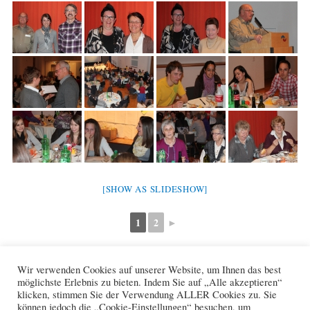
[SHOW AS SLIDESHOW]
1
2
►
Wir verwenden Cookies auf unserer Website, um Ihnen das best
F
W
X
möglichste Erlebnis zu bieten. Indem Sie auf „Alle akzeptieren“
a
h
klicken, stimmen Sie der Verwendung ALLER Cookies zu. Sie
c
a
können jedoch die „Cookie-Einstellungen“ besuchen, um