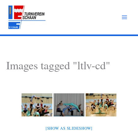
Zum
Inhalt
springen
Images tagged "ltlv-cd"
[SHOW AS SLIDESHOW]