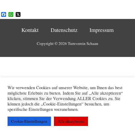
F
W
X
a
h
c
a
e
t
Kontakt
Datenschutz
Impressum
b
s
o
A
o
p
Copyright © 2026 Turnverein Schaan
k
p
Wir verwenden Cookies auf unserer Website, um Ihnen das best
möglichste Erlebnis zu bieten. Indem Sie auf „Alle akzeptieren“
klicken, stimmen Sie der Verwendung ALLER Cookies zu. Sie
können jedoch die „Cookie-Einstellungen“ besuchen, um
spezifische Einstellungen vorzunehmen.
Cookie-Einstellungen
Alle akzeptieren